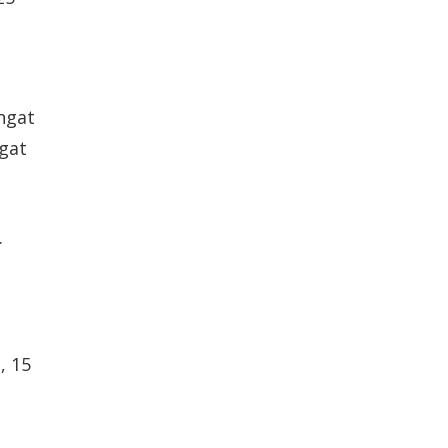
ngat
gat
.
, 15