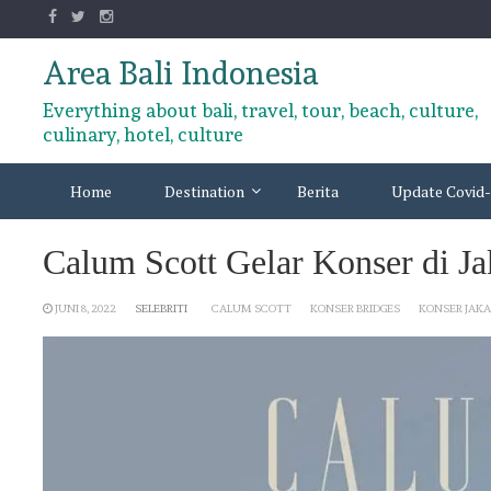
Skip
to
content
Area Bali Indonesia
Everything about bali, travel, tour, beach, culture,
culinary, hotel, culture
Home
Destination
Berita
Update Covid-
Calum Scott Gelar Konser di Jak
JUNI 8, 2022
SELEBRITI
CALUM SCOTT
KONSER BRIDGES
KONSER JAK