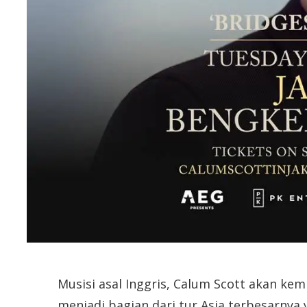
Musisi asal Inggris, Calum Scott akan kem
menjadi bagian dari tur Asia terbesarnya 