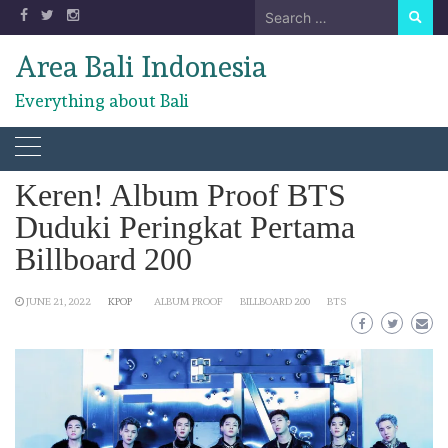
Skip
Search
to
for:
content
Area Bali Indonesia
Everything about Bali
Keren! Album Proof BTS
Duduki Peringkat Pertama
Billboard 200
JUNE 21, 2022
KPOP
ALBUM PROOF
BILLBOARD 200
BTS