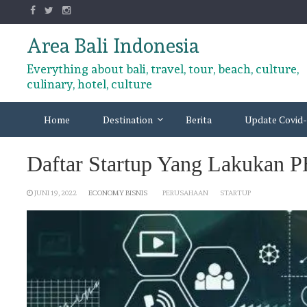
Skip
to
content
Area Bali Indonesia
Everything about bali, travel, tour, beach, culture,
culinary, hotel, culture
Home
Destination
Berita
Update Covid-
Daftar Startup Yang Lakukan 
JUNI 19, 2022
ECONOMY BISNIS
PERUSAHAAN
STARTUP